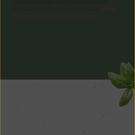
The access token could not be decrypted.
Your access token is currently invalid.
Please
re-authorize your Instagram account
.
CARDÁPIO COMPLETO