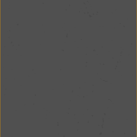
perfeitas para quem precisa de praticidade no dia a
dia, seja você um morador de Orlando ou turista
em busca de conveniência durante as férias.
O que são marmitas
ultracongeladas?
São refeições 100% caseiras, preparadas com
ingredientes frescos e orgânicos, que passam por
um processo de ultracongelamento, preservando
todos os nutrientes e o sabor original dos pratos.
Elas chegam até você prontas para consumo –
basta aquecer e se deliciar!