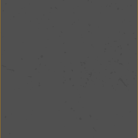
Marmitas Ultracongeladas:
A Praticidade que Você Precisa com o Sabor que
você ama já pensou em ter refeições deliciosas e
saudáveis prontas para o consumo, sem perder
tempo na cozinha e sem abrir mão da qualidade?
As marmitas ultracongeladas do Sabor Brasil são