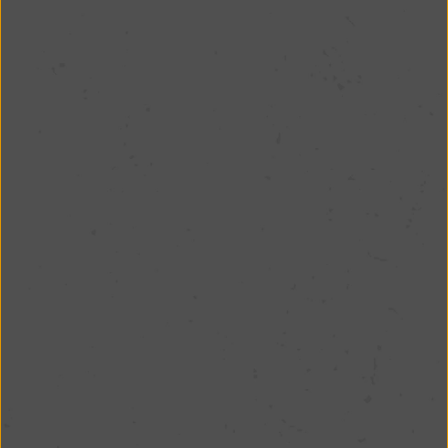
Facilidade com
entregas pelo Uber
Eats DoorDash
Prefere receber em casa ou no hotel? Estamos
no
Uber Eats
e
DoorDash
, trazendo o melhor
da comida brasileira diretamente para você, em
qualquer lugar de Orlando.